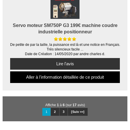
Servo moteur SM750P G3 199€ machine coudre
industrielle positionneur
De petite de par la taille, la puissance est là et une notice en Français.
Très silencieux facile ...
Date de Création : 14/05/2020 par andre charles d.
Lire l'avis
Aller à l'information détaillée de ce produit
Affiche
1
à
6
(sur
17
avis)
1
2
3
[Suiv >>]