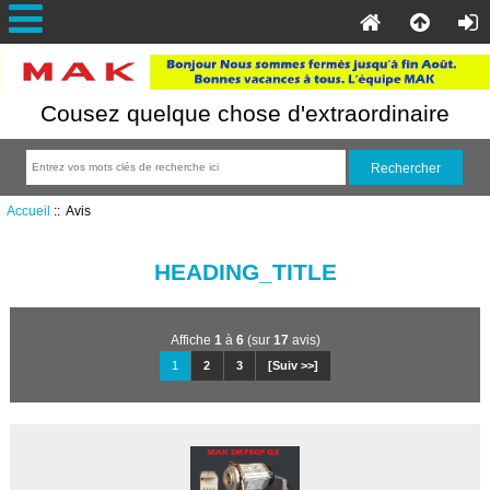
Cousez quelque chose d'extraordinaire
Accueil
:: Avis
HEADING_TITLE
Affiche
1
à
6
(sur
17
avis)
1
2
3
[Suiv >>]