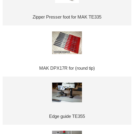
Zipper Presser foot for MAK TE335
MAK DPX17R for (round tip)
Edge guide TE355