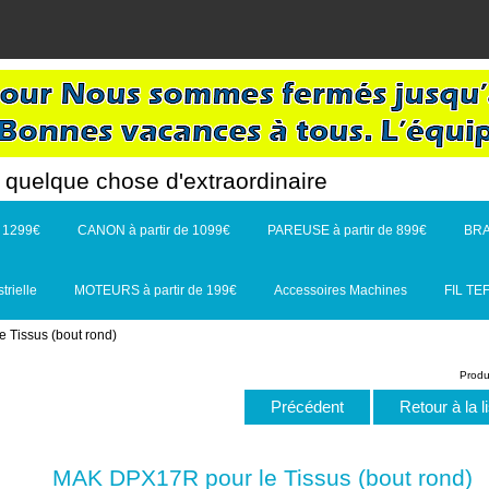
quelque chose d'extraordinaire
e 1299€
CANON à partir de 1099€
PAREUSE à partir de 899€
BRA
rielle
MOTEURS à partir de 199€
Accessoires Machines
FIL TE
 Tissus (bout rond)
Produ
Précédent
Retour à la l
MAK DPX17R pour le Tissus (bout rond)