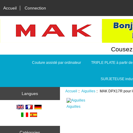
Accueil
Connection
Cousez 
Couture assisté par ordinateur
TRIPLE PLATE à partir d
SURJETEUSE indust
Accueil
::
Aiguilles
:: MAK DPX17R pour le
Langues
Aiguilles
Catégories