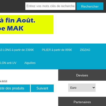
S LONG à partir de 2399€
PILIER à partir de 899€
ZIGZAG
FLON anti UV
Aiguilles
Devises
it 6/10
iste des produits
Suivant
Partenaires