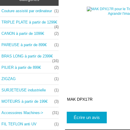
Couture assisté par ordinateur
(1)
Agrandir l'im
TRIPLE PLATE à partir de 1299€
(4)
CANON à partir de 1099€
(2)
PAREUSE à partir de 899€
(1)
BRAS LONG à partir de 2399€
(16)
PILIER à partir de 899€
(2)
ZIGZAG
(1)
SURJETEUSE industrielle
(1)
MAK DPX17R
MOTEURS à partir de 199€
(3)
Accessoires Machines->
(31)
Écrire un avis
FIL TEFLON anti UV
(1)