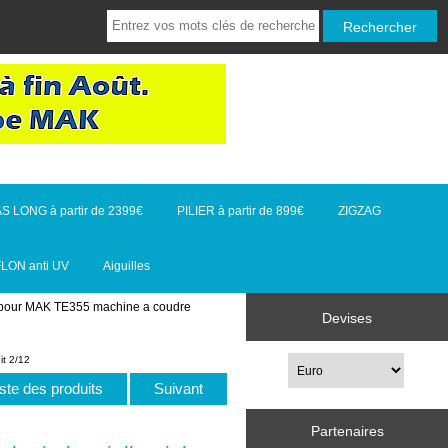
S LONG à partir de 2399€
PILIER à partir de 899€
ZIGZAG
FLON anti UV
Aiguilles
 pour MAK TE355 machine a coudre
Devises
it 2/12
iste des produits
Suivant
Partenaires