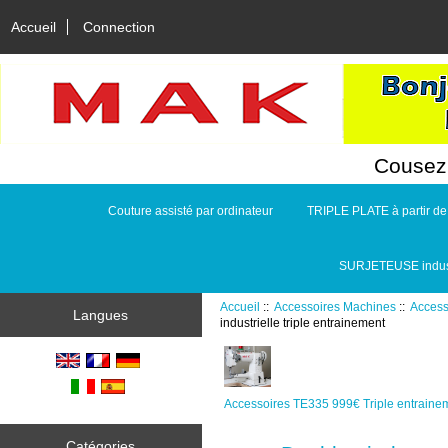
Accueil
Connection
Cousez 
Couture assisté par ordinateur
TRIPLE PLATE à partir d
SURJETEUSE indust
Accueil
::
Accessoires Machines
::
Access
Langues
industrielle triple entrainement
Accessoires TE335 999€ Triple entraine
Catégories