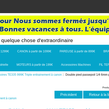
quelque chose d'extraordinaire
e 1299€
CANON à partir de 1099€
PAREUSE à partir de 899€
BRA
rielle
MOTEURS à partir de 199€
Accessoires Machines
FIL TE
oires TE335 999€ Triple entrainement à canon
:: Double pied passepoil 1/4 6mm
Produ
Précédent
Retour à la l
ment à canon