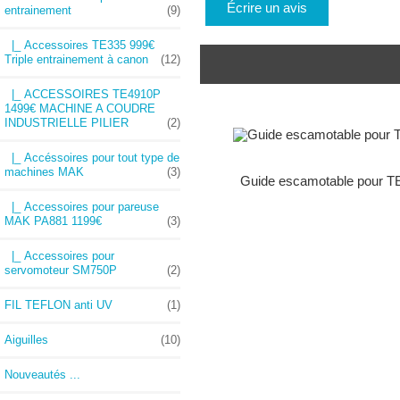
Écrire un avis
entrainement
(9)
|_ Accessoires TE335 999€
Triple entrainement à canon
(12)
|_ ACCESSOIRES TE4910P
1499€ MACHINE A COUDRE
INDUSTRIELLE PILIER
(2)
|_ Accéssoires pour tout type de
machines MAK
(3)
Guide escamotable pour T
|_ Accessoires pour pareuse
MAK PA881 1199€
(3)
|_ Accessoires pour
servomoteur SM750P
(2)
FIL TEFLON anti UV
(1)
Aiguilles
(10)
Nouveautés ...