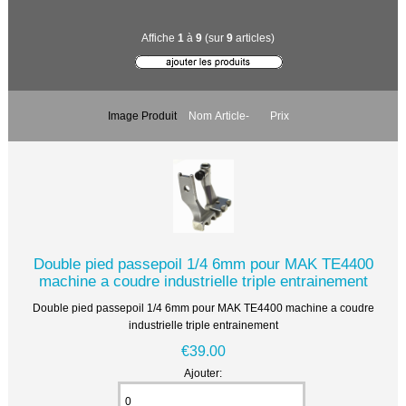
Affiche
1
à
9
(sur
9
articles)
Image Produit
Nom Article-
Prix
Double pied passepoil 1/4 6mm pour MAK TE4400
machine a coudre industrielle triple entrainement
Double pied passepoil 1/4 6mm pour MAK TE4400 machine a coudre
industrielle triple entrainement
€39.00
Ajouter: