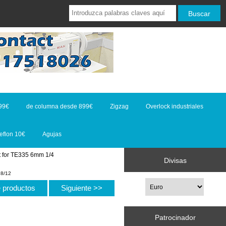
99€
de columna desde 899€
Zigzag
Overlock industriales
eflon 10€
Agujas
t for TE335 6mm 1/4
Divisas
 8/12
de productos
Siguiente >>
Patrocinador