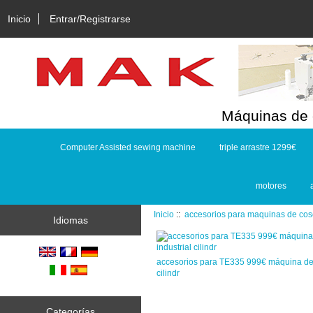
Inicio
Entrar/Registrarse
Máquinas de c
Computer Assisted sewing machine
triple arrastre 1299€
motores
Inicio
::
accesorios para maquinas de cos
Idiomas
accesorios para TE335 999€ máquina de 
cilindr
Categorías