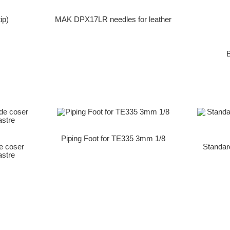
ip)
MAK DPX17LR needles for leather
Piping Foot for TE335 3mm 1/8
e coser
Standard
rastre