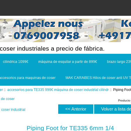
oser industriales a precio de fábrica.
cilindrica 1099€
máquina de esquilar a partir de 899€
brazo largo 23
accesorios para maquinas de coser
MAK CARAIBES Hilos de coser anti UV T
er
::
accesorios para TE335 999€ máquina de coser industrial cilindr
:: Piping Foo
Producto
<< Anterior
Volver a lista 
coser industrial
Piping Foot for TE335 6mm 1/4