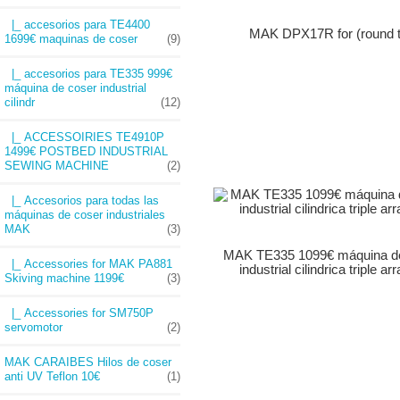
|_ accesorios para TE4400
MAK DPX17R for (round t
1699€ maquinas de coser
(9)
|_ accesorios para TE335 999€
máquina de coser industrial
cilindr
(12)
|_ ACCESSOIRIES TE4910P
1499€ POSTBED INDUSTRIAL
SEWING MACHINE
(2)
|_ Accesorios para todas las
máquinas de coser industriales
MAK
(3)
MAK TE335 1099€ máquina d
|_ Accessories for MAK PA881
industrial cilindrica triple ar
Skiving machine 1199€
(3)
|_ Accessories for SM750P
servomotor
(2)
MAK CARAIBES Hilos de coser
anti UV Teflon 10€
(1)