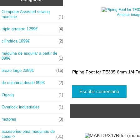
Computer Assisted sewing
Ampliar imag
machine
(1)
triple arrastre 1299€
(4)
cilindrica 1099€
(2)
máquina de esquilar a partir de
899€
(1)
brazo largo 2399€
(16)
Piping Foot for TE335 6mm 1/4 T
de columna desde 899€
(2)
Escribir comentario
Zigzag
(1)
Overlock industriales
(1)
motores
(3)
accesorios para maquinas de
coser
->
(31)